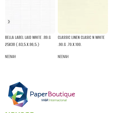
BELLA LABEL LAID WHITE .89.G
CLASSIC LINEN CLASIC N WHITE
C
25X38 (.63,5.X.96,5.)
.90.G .70.X.100.
W
NEENAH
NEENAH
N