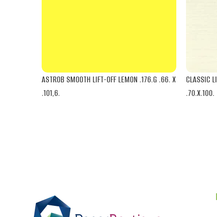
ASTROB SMOOTH LIFT-OFF LEMON .176.G .66. X
CLASSIC L
.101,6.
.70.X.100.
NEENAH
NEENAH