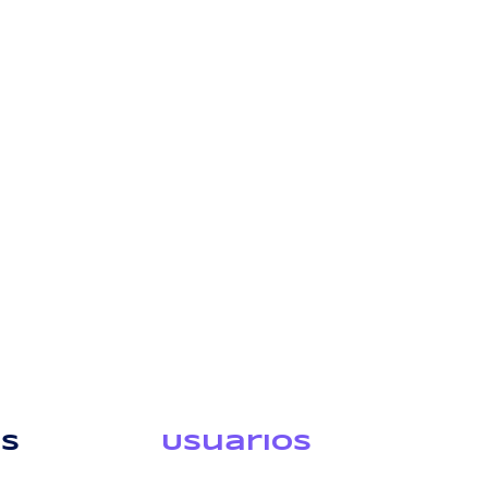
os
USuarios