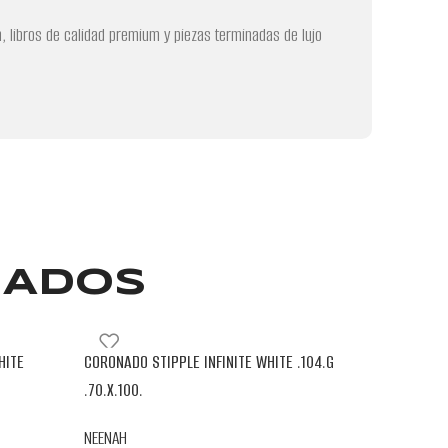
, libros de calidad premium y piezas terminadas de lujo
NADOS
HITE
CORONADO STIPPLE INFINITE WHITE .104.G
ROYAL SUN
.70.X.100.
.70.X.100.
NEENAH
NEENAH