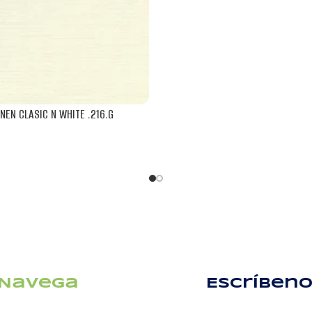
INEN CLASIC N WHITE .216.G
Navega
Escríben